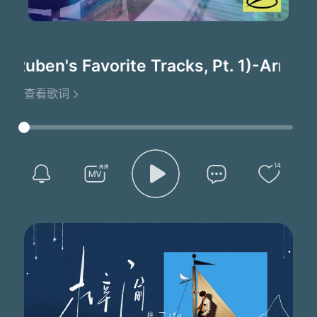
uben's Favorite Tracks, Pt. 1)
-Armin V
查看歌词
14