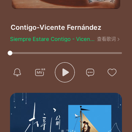
re Contigo
-Vicente Fernández
S
Siempre Estare Contigo - Vicente Fernández
查看歌词
Written by：Armando Manzanero
Siempre estaré contigo
Contigo contigo
Como amante o como amigo
Quiero estar siempre contigo
Siempre estaré contigo
Soñando pensando
Tú serás mi alegre risa
Yo tu llanto en la amargura
Las veces que fracases
Quiero estar siempre contigo
Si del sol calor consigo
Por favor que estés conmigo
Cuando te encuentres triste
Por la luna que perdiste