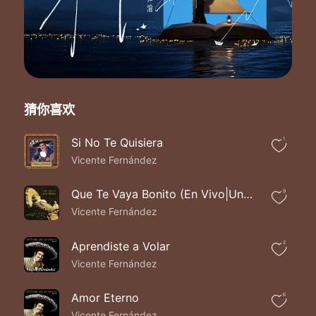
Quiero estas siempre contigo
Porque solo tú me diste amor
Las veces que fracases
Quiero estar siempre contigo
Si del sol calor consigo
Por favor que estés conmigo
Cuando te encuentres triste
猜你喜欢
Por la luna que perdiste
Quiero estas siempre contigo
Porque solo tú me diste amor
Si No Te Quisiera
1
Vicente Fernández
Que Te Vaya Bonito (En Vivo|Un Azteca en el Azteca)
9
Vicente Fernández
Aprendiste a Volar
2
Vicente Fernández
Amor Eterno
6
Vicente Fernández