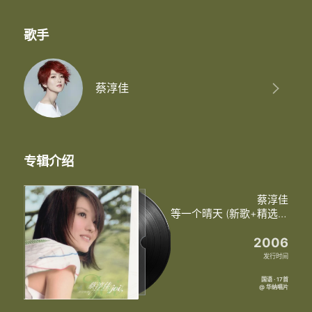
歌手
蔡淳佳
专辑介绍
蔡淳佳
等一个晴天 (新歌+精选) (台湾版)
2006
发行时间
国语 · 17首
@ 华纳唱片