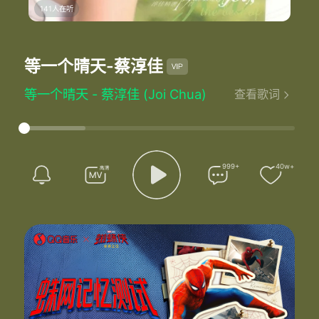
141人在听
等一个晴天
-蔡淳佳
等一个晴天 - 蔡淳佳 (Joi Chua)
查看歌词
词：梁文福
曲：Satoshi Takebe/Yo Hitoto
阳光中 风筝断了线
往事般 落在我面前
那是谁 忘了放风筝握紧一点
999+
40w+
捡起了 那年的秋天
阳光中 我住雨里面
你给我 风筝和蓝天
那是我 忘了将幸福握紧一点
感谢你最后的相约
等一个晴天 我们会再相见
你说了 风吹我就听见
笑着说再见 就一定会再见
心晴朗 就看得到永远
阳光在 抚摸我的脸