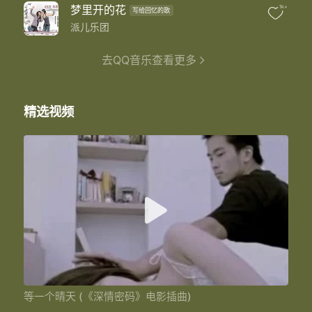
梦里开的花
1k+
写给回忆的歌
派儿乐团
去QQ音乐查看更多
精选视频
等一个晴天 (《深情密码》电影插曲)