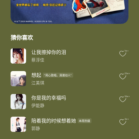
感觉到 你还在身边
那是秋 牵回忆的手温暖一点
我独自 散步在从前
阳光在 照亮你的脸
难忘你 微笑的双眼
那是你 让离别可以晴朗一点
猜你喜欢
你背影我目送到今天
等一个晴天 我们会再相见
让我擦掉你的泪
1w+
你说了 风吹我就听见
蔡淳佳
笑着说再见 就一定会再见
心晴朗 就看得到永远
等一个晴天 我们会再相见
想起
25w+
"用心歌唱，清澈动人"
你说了 风吹我就听见
江美琪
笑着说再见 就一定会再见
心晴朗 就看得到永远
你是我的幸福吗
10w+
因为很想念 每天都是晴天
伊能静
心晴朗 就看到永远
阳光中 风筝飞上天
你笑着 回到我面前
陪着我的时候想着她
3w+
本周热播
让我像 那风筝贴着天空的脸
郭静
让爱是今生不断的线