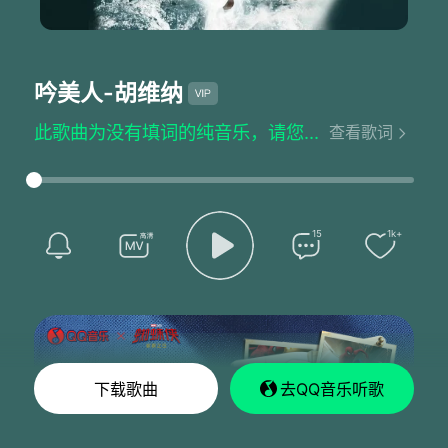
吟美人
-胡维纳
此歌曲为没有填词的纯音乐，请您欣赏
查看歌词
15
1k+
下载歌曲
去QQ音乐听歌