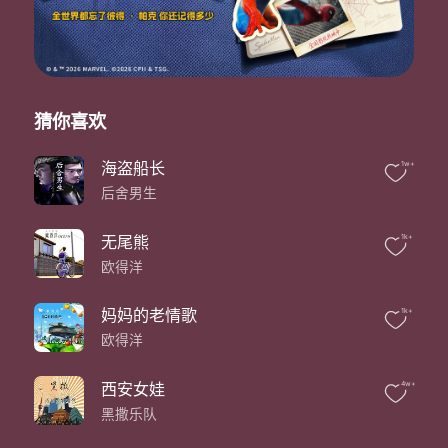
怎么今天月亮那么地圆
这让我想起小时候妈妈每天陪在我旁边
看着我写作业
写不完不许吃宵夜
我对着月亮许愿希望永远不用上学
想回到姥姥家旁边鹅卵石的小道
猜你喜欢
经过时还能闻到姥姥烧饭的味道
我背着爸爸的包
海盗船长
1w+
围着大树一直跑
后舍男生
还想着有一天
能变成飞行员的荣耀
电子游戏
无尾熊
1k+
超级马利
欧得洋
找邻居家的小哥咱们比个高低
又忘了练钢琴
妈妈的老情歌
1k+
姥爷对我发脾气
欧得洋
我说对不起对不起下回我一定注意
就这样 无忧无虑的一整个暑假
一边回家
西安女娃
4w+
一边看着第一片叶子落下
黑撒乐队
月季花