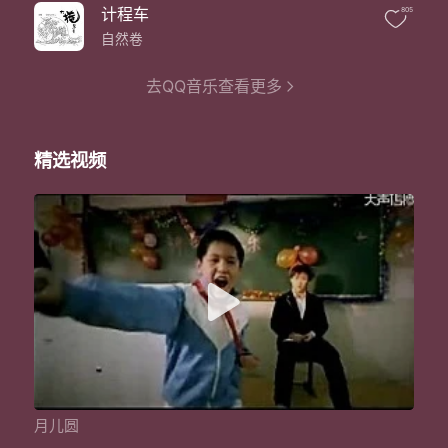
开满初秋时的马路牙
计程车
805
那感觉很像老师昨天讲的童话
月儿圆
自然卷
就是那么地圆
悲伤是昨天今天就要团圆
去QQ音乐查看更多
月儿圆
就是那么地圆
悲伤是昨天不见
精选视频
又是一个让人孤单的夜
无数的车子转过这条灯火通明的街
忙碌的世界重复着一天又一天
我对着月亮许愿希望孤单能少一点
用纸牌占卜未来心想着一个女孩
到底我的缘分她什么时候才能到来
月儿圆也许只是个美好的祈愿
也不知道这愿望到底什么时候能够实现
一转眼过了这么多年
儿时那天真得我也已经马上要成年
失去了天真无邪
学会了浪费时间
小时候作过的梦是否今天还能实现
月儿圆
把回忆中的留恋