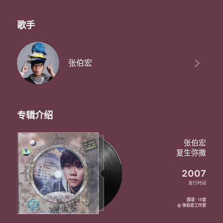
写成一张唱片
想要忘记过去的一切对昨天说再见
虽然今夜的寒冷已经让我有些疲倦
歌手
但至少明天太阳升起又是新的一天
月儿圆
就是那么地圆
张伯宏
悲伤是昨天今天就要团圆
月儿圆
就是那么地圆
悲伤是昨天不见
悲伤是昨天不见
专辑介绍
悲伤是昨天不见
月儿圆
就是那么地圆
张伯宏
悲伤是昨天今天就要团圆
复生弥撒
月儿圆
就是那么地圆
2007
悲伤是昨天不见
发行时间
国语 · 15首
@ 张伯宏工作室