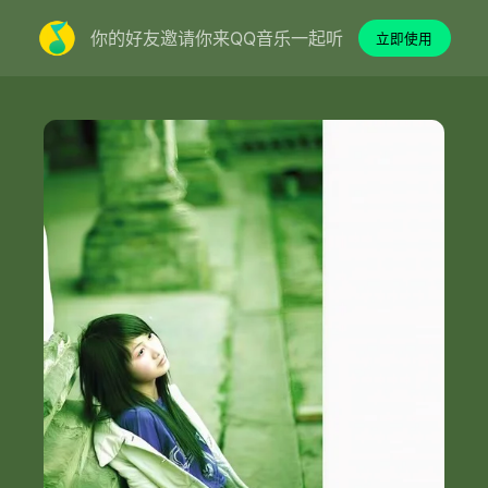
你的好友邀请你来QQ音乐一起听
立即使用