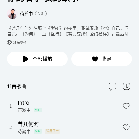
苟瀚中
关注
《曾几何时》在那个《辗转》的夜里，我试着放《空》自己，问
自己。《为何》一直《坚持》《努力变成你爱的模样》，最后却
只是一个《模糊的梦》。梦醒了，我《笑着哭了》，我知道《可
能我还爱你》。从今天起，「你的名字」就是「我的故事」…
全部播放
收藏
11首歌曲
Intro
1
苟瀚中
VIP
曾几何时
2
苟瀚中
VIP
臻品母带