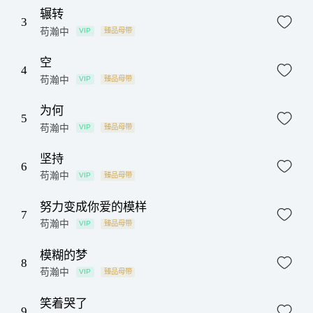
辗转
3
苟瀚中
VIP
臻品母带
空
4
苟瀚中
VIP
臻品母带
为何
5
苟瀚中
VIP
臻品母带
坚持
6
苟瀚中
VIP
臻品母带
努力变成你爱的模样
7
苟瀚中
VIP
臻品母带
模糊的梦
8
苟瀚中
VIP
臻品母带
笑着哭了
9