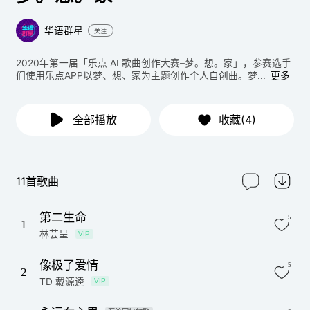
华语群星
关注
2020年第一届「乐点 AI 歌曲创作大赛–梦。想。家」，参赛选手
们使用乐点APP以梦、想、家为主题创作个人自创曲。梦...
更多
全部播放
收藏(4)
11首歌曲
第二生命
5
1
林芸呈
VIP
像极了爱情
5
2
TD 戴源逵
VIP