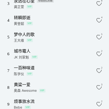
永远在心里
写给回忆的歌
8
3
龚芷萱
VIP
转瞬即逝
4
4
黄誉韶
VIP
梦中人的歌
5
5
王大维
VIP
城市霉人
2
6
JK 刘家魁
VIP
一百种味道
2
7
陈学仪
VIP
黄粱一爱
3
8
奥森 Awesome
VIP
烦事放水流
2
9
Bebe
VIP