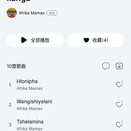
Afrika Mamas
关注
全部播放
收藏(4)
10首歌曲
Hlonipha
1
1
Afrika Mamas
Wangishiyelani
1
2
Afrika Mamas
Tshelamina
1
3
Afrika Mamas