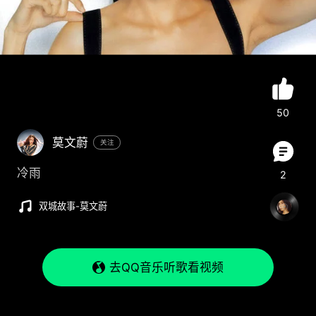
50
莫文蔚
关注
冷雨
2
双城故事
-
莫文蔚
去QQ音乐听歌看视频