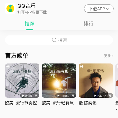
QQ音乐
下载APP
打开APP收藏下载
推荐
排行
官方歌单
更多
9518.0万
17806.6万
23727.5万
欧美| 流行节奏控
欧美| 流行轻有氧
最·陈奕迅
J