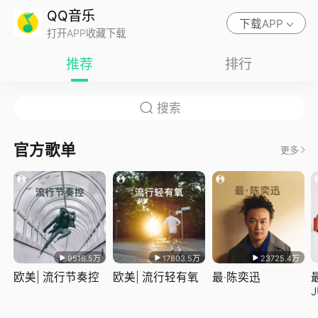
QQ音乐
下载APP
打开APP收藏下载
推荐
排行
官方歌单
更多
9516.5万
17803.5万
23725.4万
欧美| 流行节奏控
欧美| 流行轻有氧
最·陈奕迅
J