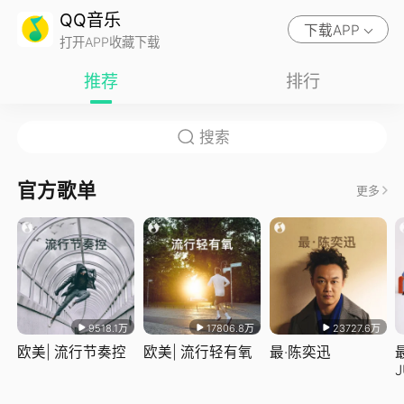
QQ音乐
下载APP
打开APP收藏下载
推荐
排行
官方歌单
更多
9518.1万
17806.8万
23727.6万
欧美| 流行节奏控
欧美| 流行轻有氧
最·陈奕迅
J