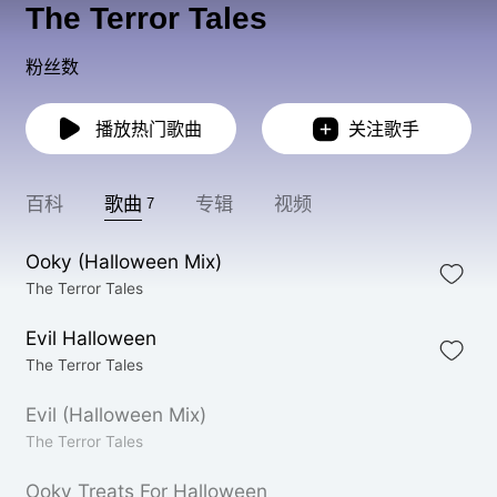
The Terror Tales
粉丝数
播放热门歌曲
关注歌手
百科
歌曲
专辑
视频
7
Ooky (Halloween Mix)
The Terror Tales
Evil Halloween
The Terror Tales
Evil (Halloween Mix)
The Terror Tales
Ooky Treats For Halloween