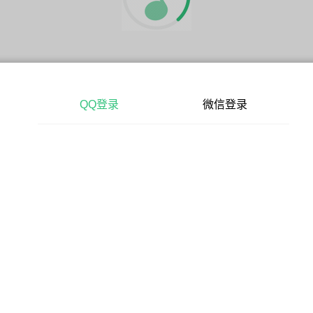
QQ登录
微信登录