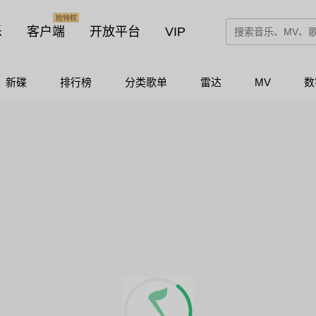
乐
客户端
开放平台
VIP
新碟
排行榜
分类歌单
雷达
MV
数