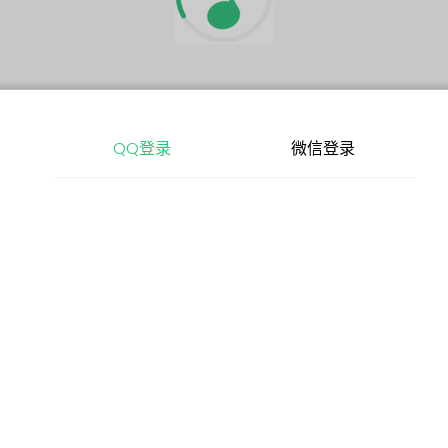
QQ登录
微信登录