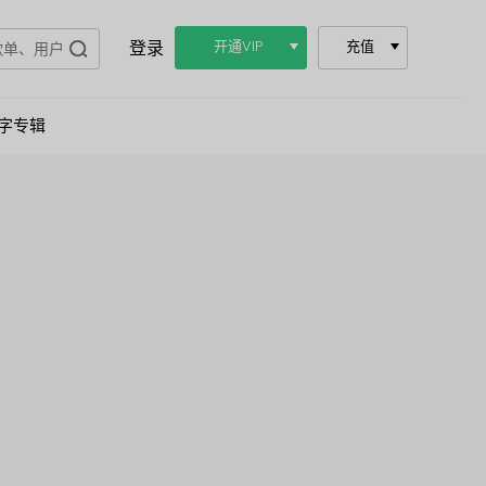
登录
开通VIP
充值
字专辑