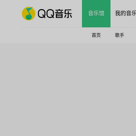
音乐馆
我的音
首页
歌手