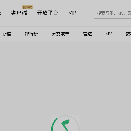
乐
客户端
开放平台
VIP
新碟
排行榜
分类歌单
雷达
MV
数