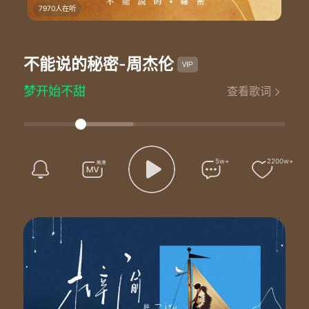
我忍住的情绪在很后面
7970人在听
拼命想挽回的从前
在我脸上依旧清晰可见
最美的不是下雨天
不能说的秘密
-周杰伦
是曾与你躲过雨的屋檐
回忆的画面 在荡着秋千
梦开始不甜
查看歌词
你说把爱渐渐放下会走更远
又何必去改变 已错过的时间
你用你的指尖阻止我说再见
想象你在身边 在完全失去之前
你说把爱渐渐放下会走更远
5w+
2200w+
或许命运的签 只让我们遇见
只让我们相恋这一季的秋天
飘落后才发现 这幸福的碎片
要我怎么捡
冷咖啡离开了杯垫
我忍住的情绪在很后面
拼命想挽回的从前
在我脸上依旧清晰可见
最美的不是下雨天
是曾与你躲过雨的屋檐