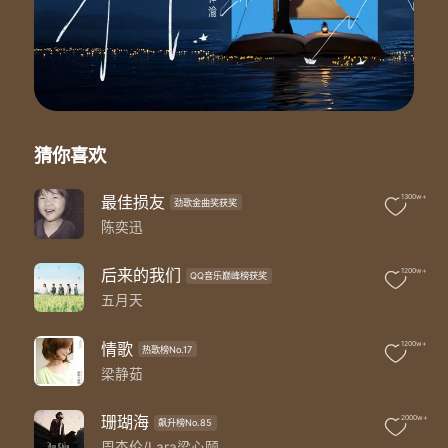
回忆的画面 在荡着秋千
梦开始不甜
你说把爱渐渐放下会走更远
又何必去改变 已错过的时间
你用你的指尖阻止我说再见
想象你在身边 在完全失去之前
你说把爱渐渐放下会走更远
猜你喜欢
或许命运的签 只让我们遇见
只让我们相恋这一季的秋天
飘落后才发现 这幸福的碎片
最佳损友
1300w+
劲歌金曲奖获奖
要我怎么捡
陈奕迅
后来的我们
1200w+
QQ音乐巅峰榜获奖
五月天
情歌
1200w+
热歌榜No.17
梁静茹
珊瑚海
2000w+
飙升榜No.85
周杰伦/Lara梁心颐