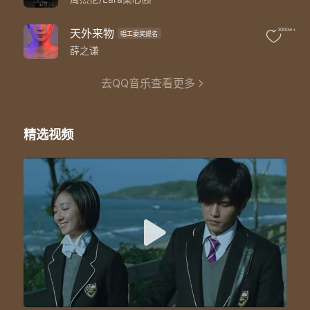
天外来物
3000w+
唱工委奖提名
薛之谦
去QQ音乐查看更多
精选视频