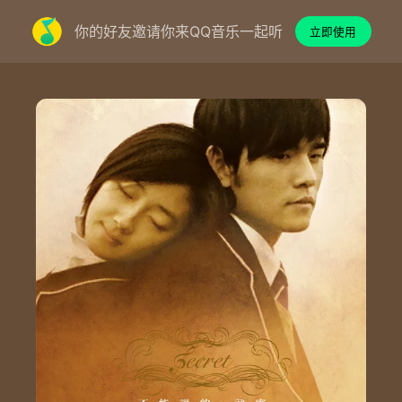
你的好友邀请你来QQ音乐一起听
立即使用
不能说的秘密 - 周杰伦 (Jay Chou)
词：方文山
曲：周杰伦
编曲：林迈可
冷咖啡离开了杯垫