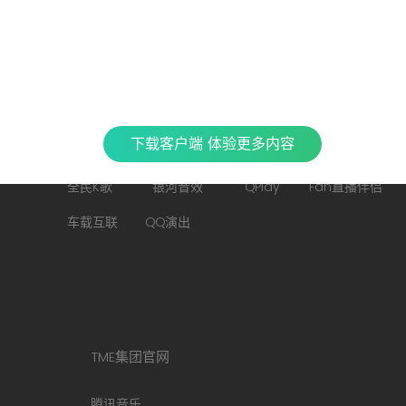
特色产品
下载客户端 体验更多内容
全民K歌
银河音效
QPlay
Fan直播伴侣
车载互联
QQ演出
TME集团官网
腾讯音乐