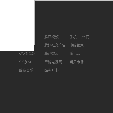
合作链接
CJ ENM
腾讯视频
手机QQ空间
最新版QQ
腾讯社交广告
电脑管家
QQ浏览器
腾讯微云
腾讯云
企鹅FM
智能电视网
当贝市场
酷我音乐
酷狗听书