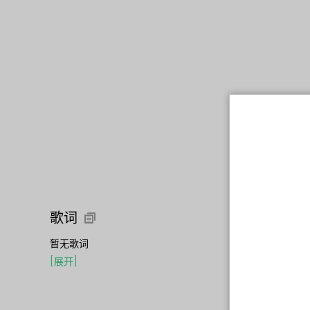
歌词
暂无歌词
[
展开
]