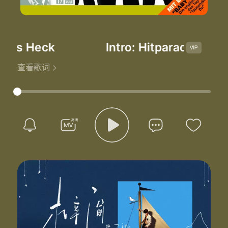
mas Heck
Intro: Hitparaden Star
-
查看歌词