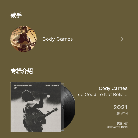
歌手
Cody Carnes
专辑介绍
Cody Carnes
Too Good To Not Believe (Live)
2021
发行时间
英语 · 1首
@ Sparrow (SPR)