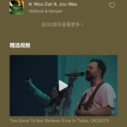
Ik Wou Dat Ik Jou Was
8
Veldhuis & Kemper
去QQ音乐查看更多
精选视频
Too Good To Not Believe (Live In Tulsa, OK|2021)