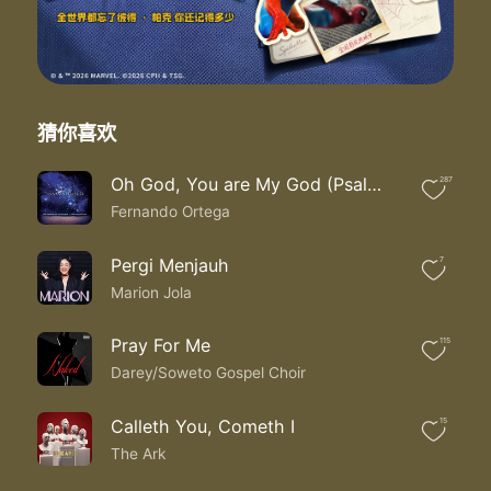
猜你喜欢
Oh God, You are My God (Psalm 63)
287
Fernando Ortega
Pergi Menjauh
7
Marion Jola
Pray For Me
115
Darey/Soweto Gospel Choir
Calleth You, Cometh I
15
The Ark