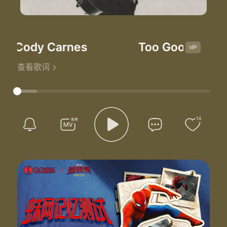
-Cody Carnes
Too Good To Not B
查看歌词
14