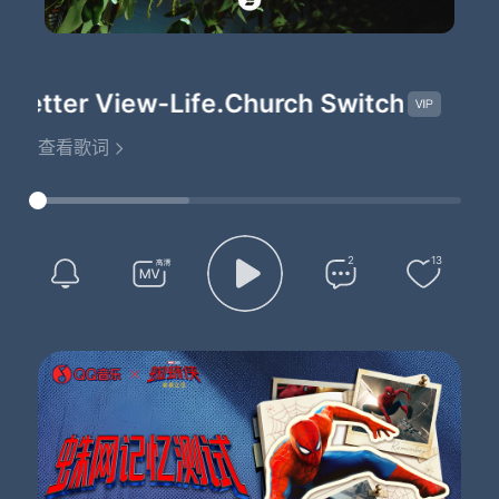
Better View
-Life.Church Switch
查看歌词
2
13