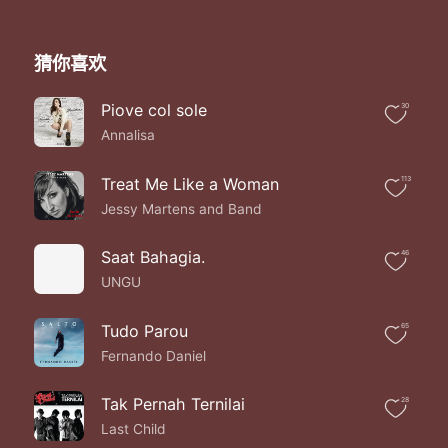
猜你喜欢
Piove col sole
30
Annalisa
Treat Me Like a Woman
113
Jessy Martens and Band
Saat Bahagia.
46
UNGU
Tudo Parou
65
Fernando Daniel
Tak Pernah Ternilai
28
Last Child