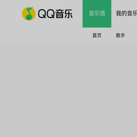
音乐馆
我的音
首页
歌手