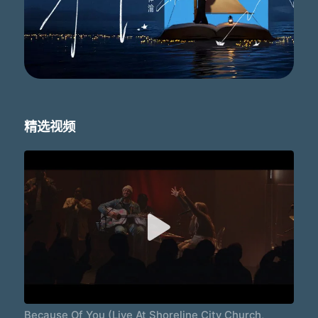
精选视频
Because Of You (Live At Shoreline City Church,