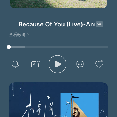
Because Of You (Live)
-Anna Golde
查看歌词
3