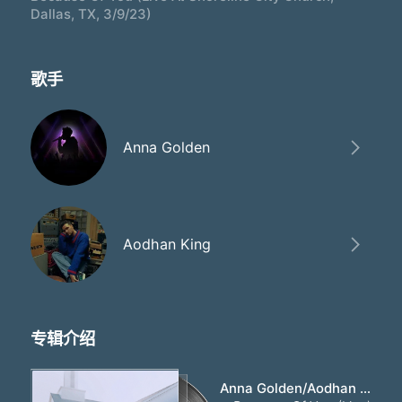
Dallas, TX, 3/9/23)
歌手
Anna Golden
Aodhan King
专辑介绍
Anna Golden/Aodhan King