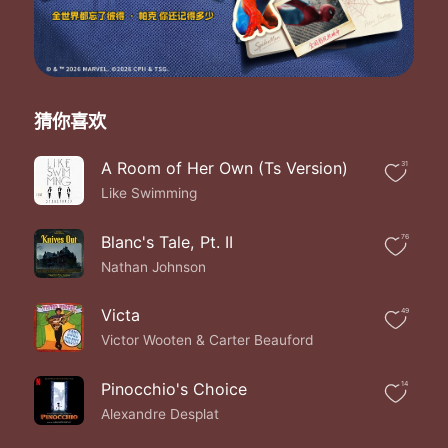
猜你喜欢
A Room of Her Own (Ts Version)
31
Like Swimming
Blanc's Tale, Pt. II
76
Nathan Johnson
Victa
49
Victor Wooten & Carter Beauford
Pinocchio's Choice
14
Alexandre Desplat