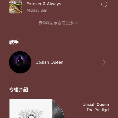
Forever & Always
61
Midday Sun
去QQ音乐查看更多
歌手
Josiah Queen
专辑介绍
Josiah Queen
The Prodigal