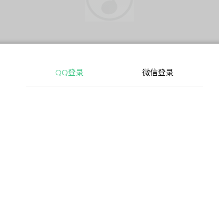
QQ登录
微信登录