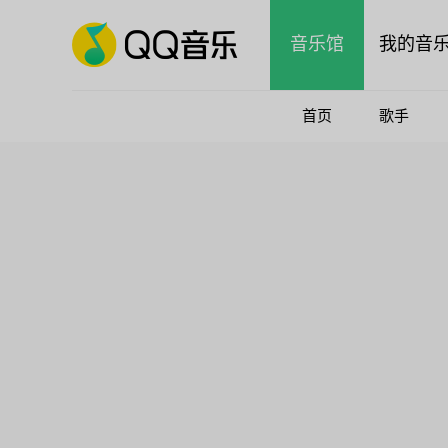
音乐馆
我的音
首页
歌手