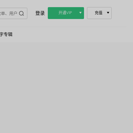
登录
开通VIP
充值
字专辑