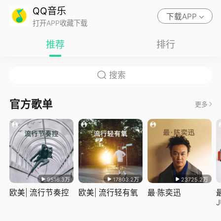
QQ音乐
下载APP
打开APP收藏下载
推荐
排行
官方歌单
更多
9516.3万
17803.2万
23725.2万
欧美| 流行节奏控
欧美| 流行轻有氧
最·陈奕迅
J