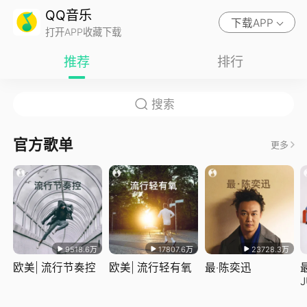
QQ音乐
下载APP
打开APP收藏下载
推荐
排行
官方歌单
更多
9518.6万
17807.6万
23728.3万
欧美| 流行节奏控
欧美| 流行轻有氧
最·陈奕迅
J