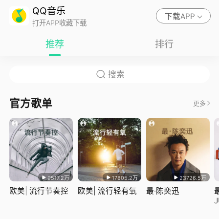
QQ音乐
下载APP
打开APP收藏下载
推荐
排行
官方歌单
更多
9517.2万
17805.2万
23726.5万
欧美| 流行节奏控
欧美| 流行轻有氧
最·陈奕迅
J