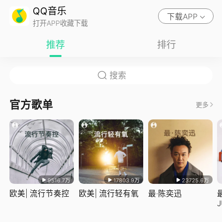
QQ音乐
下载APP
打开APP收藏下载
推荐
排行
官方歌单
更多
9516.7万
17803.9万
23725.6万
欧美| 流行节奏控
欧美| 流行轻有氧
最·陈奕迅
J