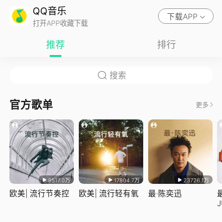
QQ音乐
下载APP
打开APP收藏下载
推荐
排行
官方歌单
更多
9517.0万
17804.7万
23726.1万
欧美| 流行节奏控
欧美| 流行轻有氧
最·陈奕迅
J