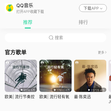
QQ音乐
下载APP
打开APP收藏下载
推荐
排行
官方歌单
更多
9516.5万
17803.6万
23725.4万
欧美| 流行节奏控
欧美| 流行轻有氧
最·陈奕迅
J