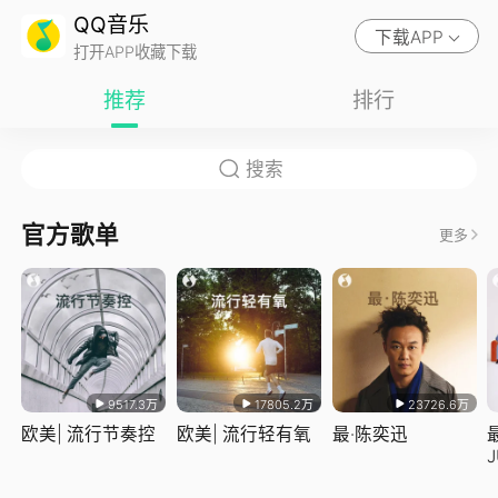
QQ音乐
下载APP
打开APP收藏下载
推荐
排行
官方歌单
更多
9517.3万
17805.2万
23726.6万
欧美| 流行节奏控
欧美| 流行轻有氧
最·陈奕迅
J