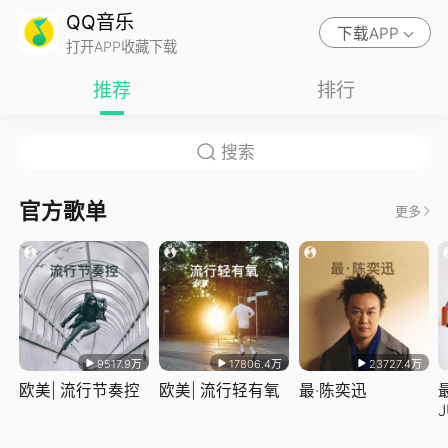
QQ音乐
下载APP
打开APP收藏下载
推荐
排行
官方歌单
更多
9517.9万
17806.4万
23727.4万
欧美| 流行节奏控
欧美| 流行轻有氧
最·陈奕迅
J