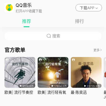
QQ音乐
下载APP
打开APP收藏下载
推荐
排行
官方歌单
更多
9516.8万
17804.2万
23725.9万
欧美| 流行节奏控
欧美| 流行轻有氧
最·陈奕迅
J