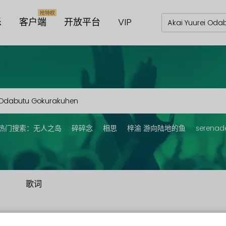
乐
客户端
开放平台
VIP
热门搜索：
无人之岛
碎碎念
相思
梓渝 游向陆地的鱼
serenad
歌词