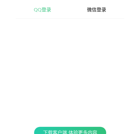
查看更多内容，请下载客户端
QQ登录
微信登录
立即下载
特色产品
全民K歌
银河音效
QPlay
Fan直播伴侣
车载互联
QQ演出
下载客户端 体验更多内容