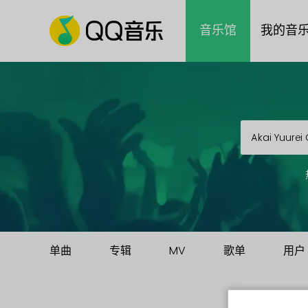
音乐馆
我的音
单曲
专辑
MV
歌单
用户