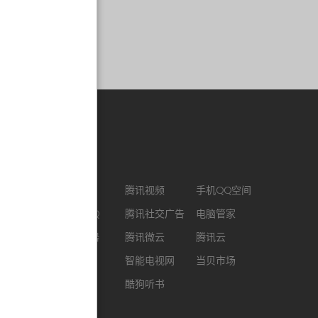
合作链接
CJ ENM
腾讯视频
手机QQ空间
最新版QQ
腾讯社交广告
电脑管家
QQ浏览器
腾讯微云
腾讯云
企鹅FM
智能电视网
当贝市场
酷我音乐
酷狗听书