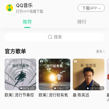
QQ音乐
下载APP
打开APP收藏下载
推荐
排行
官方歌单
更多
9518.3万
17807.1万
23727.9万
欧美| 流行节奏控
欧美| 流行轻有氧
最·陈奕迅
J