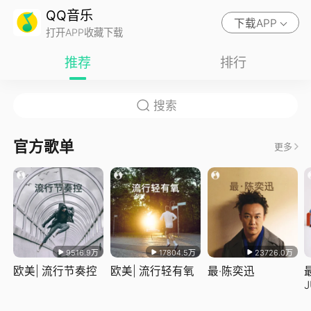
QQ音乐
下载APP
打开APP收藏下载
推荐
排行
官方歌单
更多
9516.9万
17804.5万
23726.0万
欧美| 流行节奏控
欧美| 流行轻有氧
最·陈奕迅
J