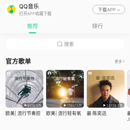
QQ音乐
下载APP
打开APP收藏下载
推荐
排行
官方歌单
更多
9518.5万
17807.5万
23728.3万
欧美| 流行节奏控
欧美| 流行轻有氧
最·陈奕迅
J