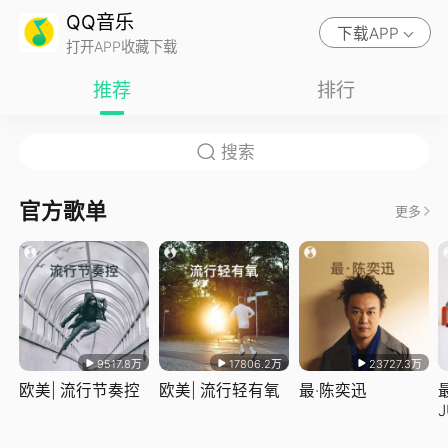
QQ音乐
下载APP
打开APP收藏下载
推荐
排行
官方歌单
更多
9517.8万
17806.2万
23727.3万
欧美| 流行节奏控
欧美| 流行轻有氧
最·陈奕迅
J