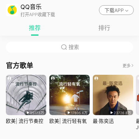
QQ音乐
下载APP
打开APP收藏下载
推荐
排行
官方歌单
更多
9517.5万
17805.6万
23726.8万
欧美| 流行节奏控
欧美| 流行轻有氧
最·陈奕迅
J