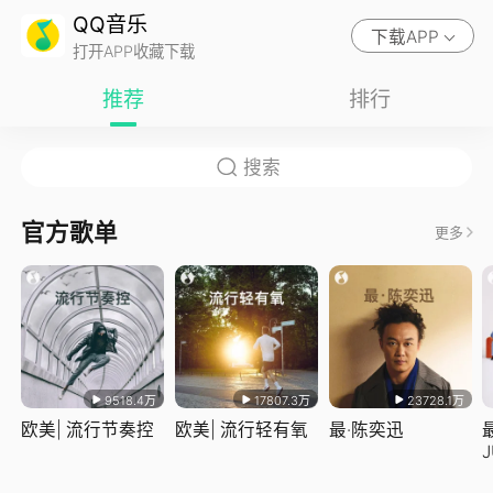
QQ音乐
下载APP
打开APP收藏下载
推荐
排行
官方歌单
更多
9518.4万
17807.3万
23728.1万
欧美| 流行节奏控
欧美| 流行轻有氧
最·陈奕迅
J