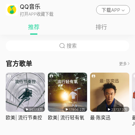
QQ音乐
下载APP
打开APP收藏下载
推荐
排行
官方歌单
更多
9517.8万
17806.2万
23727.3万
欧美| 流行节奏控
欧美| 流行轻有氧
最·陈奕迅
J