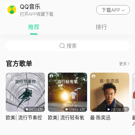
QQ音乐
下载APP
打开APP收藏下载
推荐
排行
官方歌单
更多
9517.4万
17805.4万
23726.7万
欧美| 流行节奏控
欧美| 流行轻有氧
最·陈奕迅
J