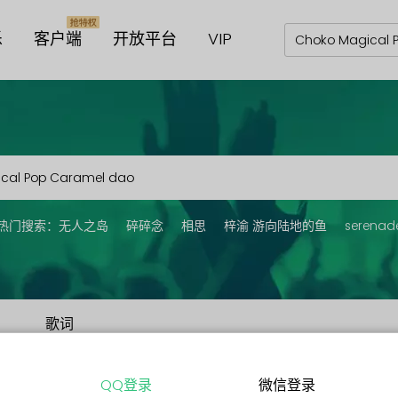
乐
客户端
开放平台
VIP
热门搜索：
无人之岛
碎碎念
相思
梓渝 游向陆地的鱼
serenad
歌词
QQ登录
微信登录