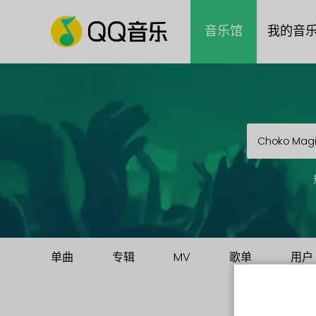
音乐馆
我的音
单曲
专辑
MV
歌单
用户