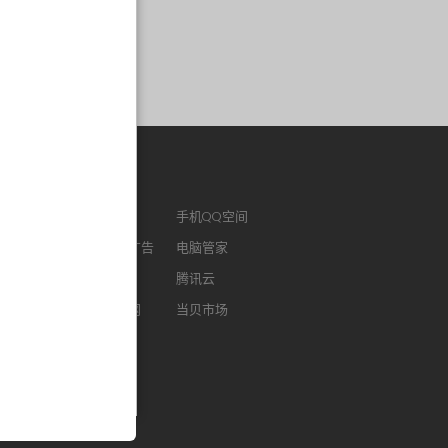
作链接
ENM
腾讯视频
手机QQ空间
版QQ
腾讯社交广告
电脑管家
浏览器
腾讯微云
腾讯云
FM
智能电视网
当贝市场
我音乐
酷狗听书