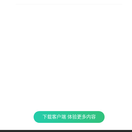
查看更多内容，请下载客户端
立即下载
特色产品
合
CJ 
最新
全民K歌
银河音效
TME CONNECT
Fan直播伴侣
QQ
企鹅
车载互联
QQ演出
QQ音乐 SKILLS
酷
下载客户端 体验更多内容
TME集团官网