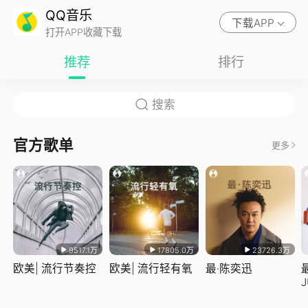
QQ音乐
下载APP
打开APP收藏下载
推荐
排行
官方歌单
更多
9517.1万
17805.0万
23726.3万
欧美| 流行节奏控
欧美| 流行轻有氧
最·陈奕迅
J