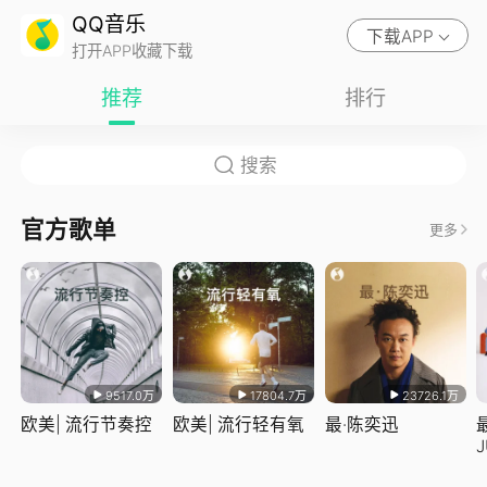
QQ音乐
下载APP
打开APP收藏下载
推荐
排行
官方歌单
更多
9517.0万
17804.7万
23726.1万
欧美| 流行节奏控
欧美| 流行轻有氧
最·陈奕迅
J