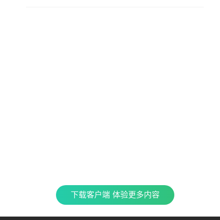
查看更多内容，请下载客户端
立即下载
特色产品
合
CJ 
最新
全民K歌
银河音效
TME CONNECT
Fan直播伴侣
QQ
企鹅
车载互联
QQ演出
QQ音乐 SKILLS
酷
下载客户端 体验更多内容
TME集团官网