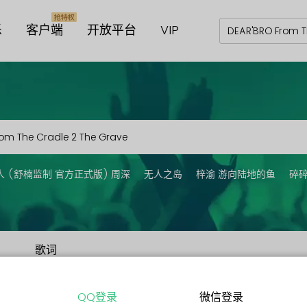
乐
客户端
开放平台
VIP
人 (舒楠监制 官方正式版) 周深
无人之岛
梓渝 游向陆地的鱼
碎
歌词
QQ登录
微信登录