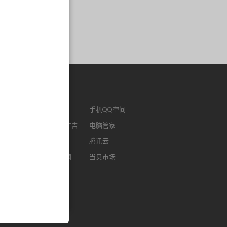
作链接
ENM
腾讯视频
手机QQ空间
版QQ
腾讯社交广告
电脑管家
浏览器
腾讯微云
腾讯云
FM
智能电视网
当贝市场
我音乐
酷狗听书