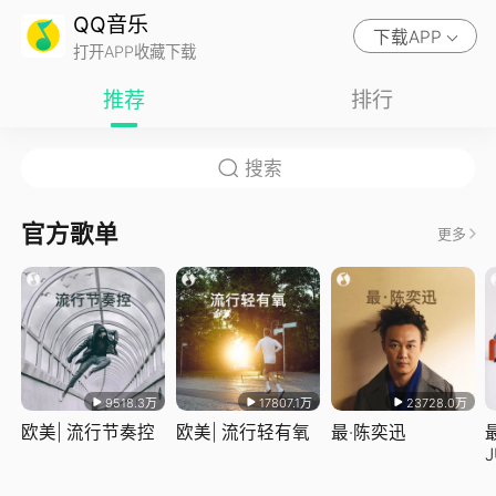
QQ音乐
下载APP
打开APP收藏下载
推荐
排行
官方歌单
更多
9518.3万
17807.1万
23728.0万
欧美| 流行节奏控
欧美| 流行轻有氧
最·陈奕迅
J