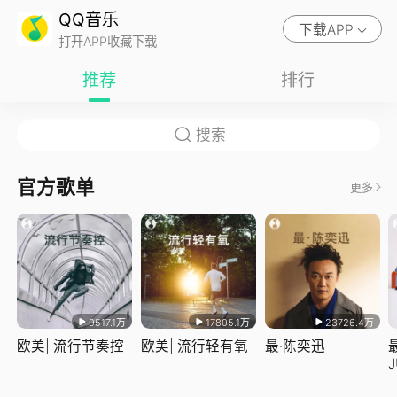
QQ音乐
下载APP
打开APP收藏下载
推荐
排行
官方歌单
更多
9517.1万
17805.1万
23726.4万
欧美| 流行节奏控
欧美| 流行轻有氧
最·陈奕迅
J